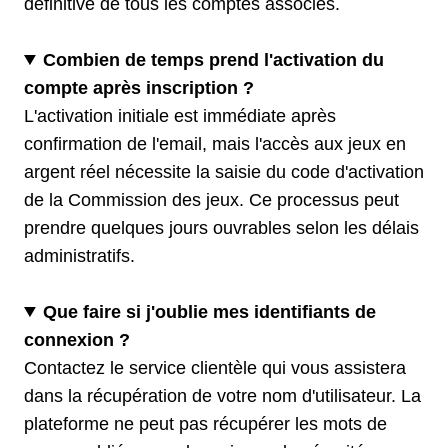
définitive de tous les comptes associés.
Combien de temps prend l'activation du
compte après inscription ?
L'activation initiale est immédiate après
confirmation de l'email, mais l'accès aux jeux en
argent réel nécessite la saisie du code d'activation
de la Commission des jeux. Ce processus peut
prendre quelques jours ouvrables selon les délais
administratifs.
Que faire si j'oublie mes identifiants de
connexion ?
Contactez le service clientèle qui vous assistera
dans la récupération de votre nom d'utilisateur. La
plateforme ne peut pas récupérer les mots de