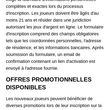
complètes et exactes lors du processus
d'inscription. Les joueurs doivent être âgés d'au
moins 21 ans et résider dans une juridiction
autorisant les jeux d'argent en ligne. Le formulaire
d'inscription comprend des champs obligatoires
tels que les coordonnées personnelles, l'adresse
de résidence, et les informations bancaires. Après
soumission du formulaire, un email de
confirmation contenant un lien d'activation est
envoyé à l'adresse fournie.
OFFRES PROMOTIONNELLES
DISPONIBLES
Les nouveaux joueurs peuvent bénéficier de
diverses promotions lors de leur inscription sur la