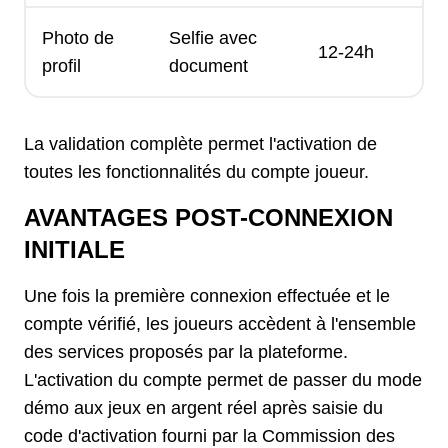
Photo de
Selfie avec
12-24h
profil
document
La validation complète permet l'activation de
toutes les fonctionnalités du compte joueur.
AVANTAGES POST-CONNEXION
INITIALE
Une fois la première connexion effectuée et le
compte vérifié, les joueurs accèdent à l'ensemble
des services proposés par la plateforme.
L'activation du compte permet de passer du mode
démo aux jeux en argent réel après saisie du
code d'activation fourni par la Commission des