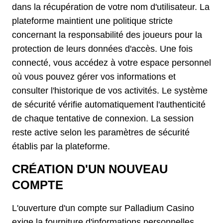
dans la récupération de votre nom d'utilisateur. La
plateforme maintient une politique stricte
concernant la responsabilité des joueurs pour la
protection de leurs données d'accès. Une fois
connecté, vous accédez à votre espace personnel
où vous pouvez gérer vos informations et
consulter l'historique de vos activités. Le système
de sécurité vérifie automatiquement l'authenticité
de chaque tentative de connexion. La session
reste active selon les paramètres de sécurité
établis par la plateforme.
CRÉATION D'UN NOUVEAU
COMPTE
L'ouverture d'un compte sur Palladium Casino
exige la fourniture d'informations personnelles