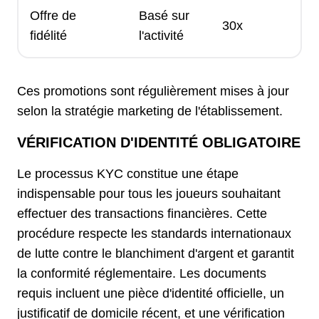
Offre de
Basé sur
30x
fidélité
l'activité
Ces promotions sont régulièrement mises à jour
selon la stratégie marketing de l'établissement.
VÉRIFICATION D'IDENTITÉ OBLIGATOIRE
Le processus KYC constitue une étape
indispensable pour tous les joueurs souhaitant
effectuer des transactions financières. Cette
procédure respecte les standards internationaux
de lutte contre le blanchiment d'argent et garantit
la conformité réglementaire. Les documents
requis incluent une pièce d'identité officielle, un
justificatif de domicile récent, et une vérification