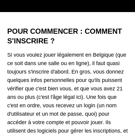
POUR COMMENCER : COMMENT
S'INSCRIRE ?
Si vous voulez jouer légalement en Belgique (que
ce soit dans une salle ou en ligne), il faut quasi
toujours s'inscrire d'abord. En gros, vous donnez
quelques infos personnelles pour qu'ils puissent
vérifier que c'est bien vous, et que vous avez 21
ans ou plus (c'est l'âge légal ici). Une fois que
c'est en ordre, vous recevez un login (un nom
d'utilisateur et un mot de passe, quoi) pour
accéder à votre compte et pouvoir jouer. Ils
utilisent des logiciels pour gérer les inscriptions, et