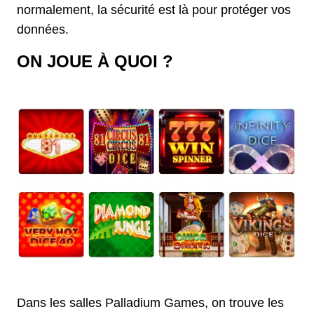
normalement, la sécurité est là pour protéger vos
données.
ON JOUE À QUOI ?
Dans les salles Palladium Games, on trouve les