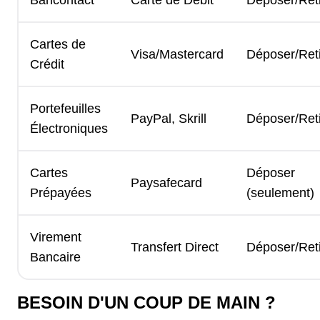
Bancontact
Carte de Débit
Déposer/Reti
Cartes de
Visa/Mastercard
Déposer/Reti
Crédit
Portefeuilles
PayPal, Skrill
Déposer/Reti
Électroniques
Cartes
Déposer
Paysafecard
Prépayées
(seulement)
Virement
Transfert Direct
Déposer/Reti
Bancaire
BESOIN D'UN COUP DE MAIN ?