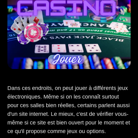
Dans ces endroits, on peut jouer à différents jeux
électroniques. Même si on les connaît surtout
pour ces salles bien réelles, certains parlent aussi
d'un site internet. Le mieux, c'est de vérifier vous-
même si ce site est bien ouvert pour le moment et
ce qu'il propose comme jeux ou options.